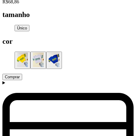
R$68,86
tamanho
Único
cor
Comprar