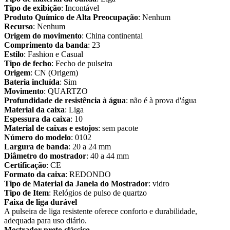
Tipo de exibição
: Incontável
Produto Químico de Alta Preocupação
: Nenhum
Recurso
: Nenhum
Origem do movimento
: China continental
Comprimento da banda
: 23
Estilo
: Fashion e Casual
Tipo de fecho
: Fecho de pulseira
Origem
: CN (Origem)
Bateria incluída
: Sim
Movimento
: QUARTZO
Profundidade de resistência à água
: não é à prova d'água
Material da caixa
: Liga
Espessura da caixa
: 10
Material de caixas e estojos
: sem pacote
Número do modelo
: 0102
Largura de banda
: 20 a 24 mm
Diâmetro do mostrador
: 40 a 44 mm
Certificação
: CE
Formato da caixa
: REDONDO
Tipo de Material da Janela do Mostrador
: vidro
Tipo de Item
: Relógios de pulso de quartzo
Faixa de liga durável
A pulseira de liga resistente oferece conforto e durabilidade,
adequada para uso diário.
Mostrador preto clássico